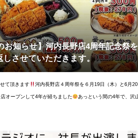
のお知らせ】河内長野店4周年記念祭
返しさせていただきます。
せて頂きます
河内長野店４周年祭を６月19日（木）と6月2
店オープンして4年が経ちました
あっという間の4年で、沢
いです
そんな皆