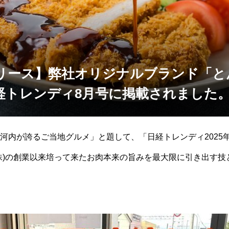
リース】弊社オリジナルブランド「と
経トレンディ8月号に掲載されました
河内が誇るご当地グルメ」と題して、「日経トレンディ2025
株)の創業以来培って来たお肉本来の旨みを最大限に引き出す技
和元年（2019年