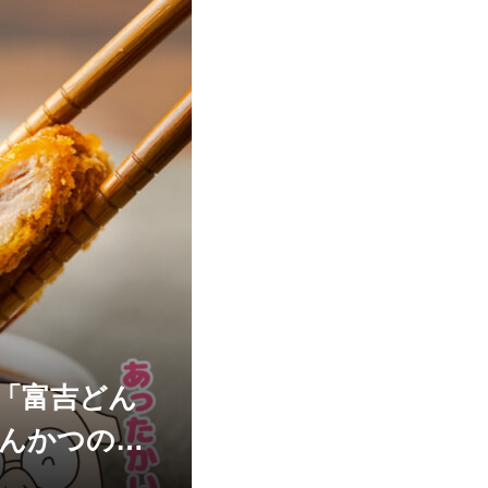
「富吉どん
とんかつの山