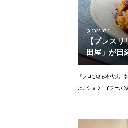
2025.07.5
【プレスリ
田屋」が日
「プロも唸る本格派。南
た。ショウエイフーズ(
顧いただいて来ました。令