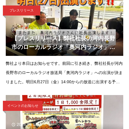
（2019年
プレスリリース
2025.06.26
【プレスリリース】弊社社長の河内長野
市のローカルラジオ「奥河内ラジオ」出
演が決定！
弊社より本日はお知らせです。前回に引き続き、弊社社長が河内
長野市のローカルラジオ放送局「奥河内ラジオ」への出演が決ま
りました。明日6月27日（金）14:00からの放送に出演する予定
です。前回の出演も社長曰く、楽しかったみたいで、明日も密か
に楽しみにしてるよ
イベントのお知らせ
2025.06.17