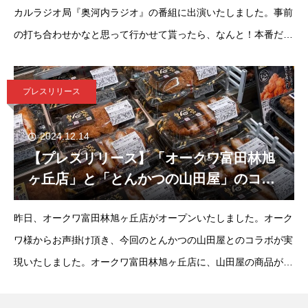
カルラジオ局『奥河内ラジオ』の番組に出演いたしました。事前
の打ち合わせかなと思って行かせて貰ったら、なんと！本番だっ
たらしく誰にもお知らせ出来ず、事後報告となりました。弊社オ
リジナルブランド「とんかつの
プレスリリース
2024.12.14
【プレスリリース】「オークワ富田林旭
ヶ丘店」と「とんかつの山田屋」のコラ
ボが実現いたしました。
昨日、オークワ富田林旭ヶ丘店がオープンいたしました。オーク
ワ様からお声掛け頂き、今回のとんかつの山田屋とのコラボが実
現いたしました。オークワ富田林旭ヶ丘店に、山田屋の商品が並
んでいますので、ぜひご賞味ください。お