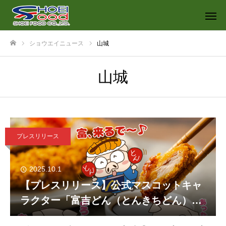
ショウエイニュース
山城
ホーム
山城
プレスリリース
2025.10.1
【プレスリリース】公式マスコットキャ
ラクター「富吉どん（とんきちどん）」
のLINEスタンプが登場！「とんかつの山