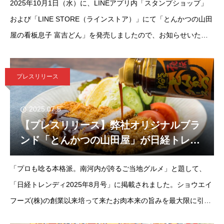
2025年10月1日（水）に、LINEアプリ内「スタンプショップ」
田屋の看板息子 富吉どん」発売のお知ら
せ。
および「LINE STORE（ラインストア）」にて「とんかつの山田
屋の看板息子 富吉どん」を発売しましたので、お知らせいたし
ます。【紹介内容】大阪・富田林にある、テイクアウト専門『と
んかつの山田
プレスリリース
2025.07.5
【プレスリリース】弊社オリジナルブラ
ンド「とんかつの山田屋」が日経トレン
ディ8月号に掲載されました。
「プロも唸る本格派。南河内が誇るご当地グルメ」と題して、
「日経トレンディ2025年8月号」に掲載されました。ショウエイ
フーズ(株)の創業以来培って来たお肉本来の旨みを最大限に引き
出す技とその味でお客様にご愛顧いただいて来ました。令和元年