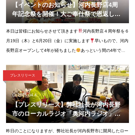
【イベントのお知らせ】河内長野店4周
年記念祭を開催！大ご奉仕祭で恩返しさ
せていただきます。
本日は皆様にお知らせさせて頂きます
河内長野店４周年祭を６
月19日（木）と6月20日（金）に実施します
早いもので、河内
長野店オープンして4年が経ちました
あっという間の4年で、
沢山のお客様にお越し頂いて感謝の気持ちでいっぱいです
そん
な皆
プレスリリース
2025.04.4
【プレスリリース】弊社社長が河内長野
市のローカルラジオ「奥河内ラジオ」に
出演して来ました。
昨日のことになりますが、弊社社長が河内長野市に開局したロー