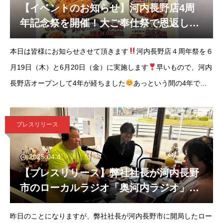
【イベントのお知らせ】河内長野店4周
年記念祭を開催！大ご奉仕祭で恩返しさ
せていただきます。
本日は皆様にお知らせさせて頂きます
河内長野店４周年祭を６
月19日（木）と6月20日（金）に実施します
早いもので、河内
長野店オープンして4年が経ちました
あっという間の4年で、
沢山のお客様にお越し頂いて感謝の気持ちでいっぱいです
そん
な皆
プレスリリース
2025.04.4
【プレスリリース】弊社社長が河内長野
市のローカルラジオ「奥河内ラジオ」に
出演して来ました。
昨日のことになりますが、弊社社長が河内長野市に開局したロー