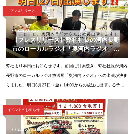
（2019年
プレスリリース
2025.06.26
【プレスリリース】弊社社長の河内長野
市のローカルラジオ「奥河内ラジオ」出
演が決定！
弊社より本日はお知らせです。前回に引き続き、弊社社長が河内
長野市のローカルラジオ放送局「奥河内ラジオ」への出演が決ま
りました。明日6月27日（金）14:00からの放送に出演する予定
です。前回の出演も社長曰く、楽しかったみたいで、明日も密か
に楽しみにしてるよ
イベントのお知らせ
2025.06.17