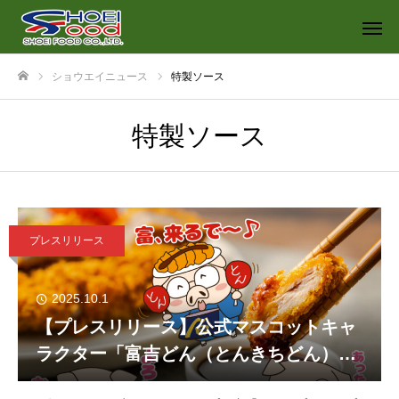
ショウエイニュース
特製ソース
ホーム
特製ソース
プレスリリース
2025.10.1
【プレスリリース】公式マスコットキャ
ラクター「富吉どん（とんきちどん）」
のLINEスタンプが登場！「とんかつの山