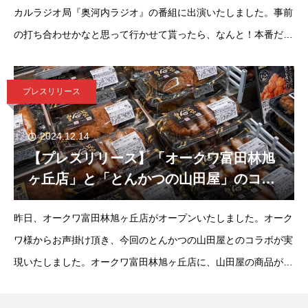
カルラジオ局『奥河内ラジオ』の番組に出演いたしました。事前
の打ち合わせかなと思って行かせて貰ったら、なんと！本番だっ
たらしく誰にもお知らせ出来ず、事後報告となりました。弊社オ
リジナルブランド「とんかつの
プレスリリース
2024.12.14
【プレスリリース】「オークワ富田林旭
ヶ丘店」と「とんかつの山田屋」のコラ
ボが実現いたしました。
昨日、オークワ富田林旭ヶ丘店がオープンいたしました。オーク
ワ様からお声掛け頂き、今回のとんかつの山田屋とのコラボが実
現いたしました。オークワ富田林旭ヶ丘店に、山田屋の商品が並
んでいますので、ぜひご賞味ください。お