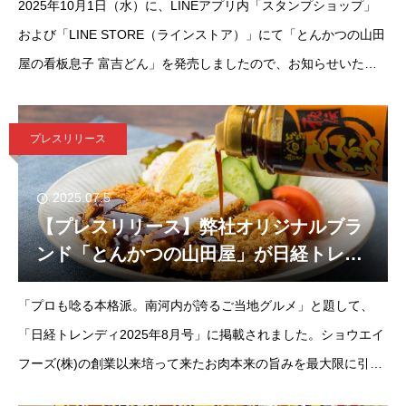
2025年10月1日（水）に、LINEアプリ内「スタンプショップ」
田屋の看板息子 富吉どん」発売のお知ら
せ。
および「LINE STORE（ラインストア）」にて「とんかつの山田
屋の看板息子 富吉どん」を発売しましたので、お知らせいたし
ます。【紹介内容】大阪・富田林にある、テイクアウト専門『と
んかつの山田
プレスリリース
2025.07.5
【プレスリリース】弊社オリジナルブラ
ンド「とんかつの山田屋」が日経トレン
ディ8月号に掲載されました。
「プロも唸る本格派。南河内が誇るご当地グルメ」と題して、
「日経トレンディ2025年8月号」に掲載されました。ショウエイ
フーズ(株)の創業以来培って来たお肉本来の旨みを最大限に引き
出す技とその味でお客様にご愛顧いただいて来ました。令和元年