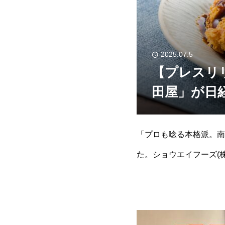
2025.07.5
【プレスリ
田屋」が日
「プロも唸る本格派。南
た。ショウエイフーズ(
顧いただいて来ました。令