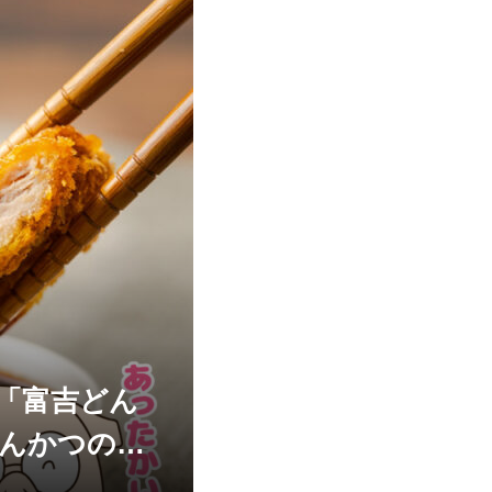
「富吉どん
とんかつの山