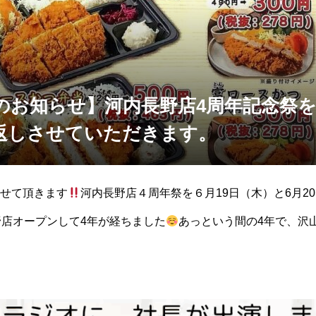
のお知らせ】河内長野店4周年記念祭
返しさせていただきます。
せて頂きます
河内長野店４周年祭を６月19日（木）と6月2
店オープンして4年が経ちました
あっという間の4年で、沢
いです
そんな皆