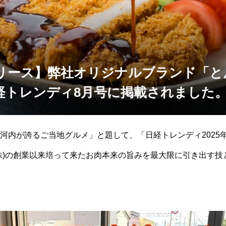
リース】弊社オリジナルブランド「と
経トレンディ8月号に掲載されました
河内が誇るご当地グルメ」と題して、「日経トレンディ2025
株)の創業以来培って来たお肉本来の旨みを最大限に引き出す技
和元年（2019年