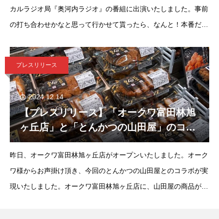
カルラジオ局『奥河内ラジオ』の番組に出演いたしました。事前
の打ち合わせかなと思って行かせて貰ったら、なんと！本番だっ
たらしく誰にもお知らせ出来ず、事後報告となりました。弊社オ
リジナルブランド「とんかつの
プレスリリース
2024.12.14
【プレスリリース】「オークワ富田林旭
ヶ丘店」と「とんかつの山田屋」のコラ
ボが実現いたしました。
昨日、オークワ富田林旭ヶ丘店がオープンいたしました。オーク
ワ様からお声掛け頂き、今回のとんかつの山田屋とのコラボが実
現いたしました。オークワ富田林旭ヶ丘店に、山田屋の商品が並
んでいますので、ぜひご賞味ください。お