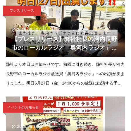
（2019年
プレスリリース
2025.06.26
【プレスリリース】弊社社長の河内長野
市のローカルラジオ「奥河内ラジオ」出
演が決定！
弊社より本日はお知らせです。前回に引き続き、弊社社長が河内
長野市のローカルラジオ放送局「奥河内ラジオ」への出演が決ま
りました。明日6月27日（金）14:00からの放送に出演する予定
です。前回の出演も社長曰く、楽しかったみたいで、明日も密か
に楽しみにしてるよ
イベントのお知らせ
2025.06.17