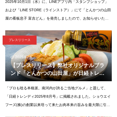
2025年10月1日（水）に、LINEアプリ内「スタンプショップ」
田屋の看板息子 富吉どん」発売のお知ら
せ。
および「LINE STORE（ラインストア）」にて「とんかつの山田
屋の看板息子 富吉どん」を発売しましたので、お知らせいたし
ます。【紹介内容】大阪・富田林にある、テイクアウト専門『と
んかつの山田
プレスリリース
2025.07.5
【プレスリリース】弊社オリジナルブラ
ンド「とんかつの山田屋」が日経トレン
ディ8月号に掲載されました。
「プロも唸る本格派。南河内が誇るご当地グルメ」と題して、
「日経トレンディ2025年8月号」に掲載されました。ショウエイ
フーズ(株)の創業以来培って来たお肉本来の旨みを最大限に引き
出す技とその味でお客様にご愛顧いただいて来ました。令和元年