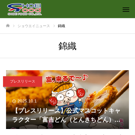
ショウエイニュース
錦織
ホーム
錦織
プレスリリース
2025.10.1
【プレスリリース】公式マスコットキャ
ラクター「富吉どん（とんきちどん）」
のLINEスタンプが登場！「とんかつの山