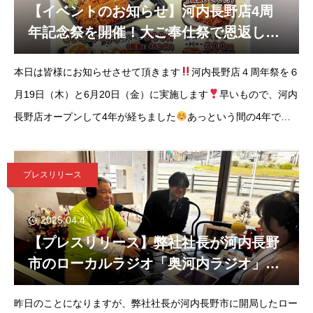
【イベントのお知らせ】河内長野店4周
年記念祭を開催！大ご奉仕祭で恩返しさ
せていただきます。
本日は皆様にお知らせさせて頂きます
河内長野店４周年祭を６
月19日（木）と6月20日（金）に実施します
早いもので、河内
長野店オープンして4年が経ちました
あっという間の4年で、
沢山のお客様にお越し頂いて感謝の気持ちでいっぱいです
そん
な皆
プレスリリース
2025.04.4
【プレスリリース】弊社社長が河内長野
市のローカルラジオ「奥河内ラジオ」に
出演して来ました。
昨日のことになりますが、弊社社長が河内長野市に開局したロー