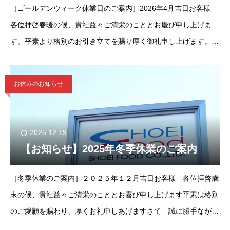
［ゴールデンウィーク休業日のご案内］2026年4月吉日お客様
各位拝啓春暖の候、貴社益々ご清栄のこととお慶び申し上げま
す。平素より格別のお引き立てを賜り厚く御礼申し上げます。さ
て、誠に勝手ではございますが弊社では下記の期間を休暇とさせ
て頂きます。
お休みのお知らせ
2025.12.19
【お知らせ】2025年冬季休業のご案内
［冬季休業のご案内］２０２５年１２月吉日お客様 各位拝啓歳
末の候、貴社益々ご清栄のこととお喜び申し上げます平素は格別
のご愛顧を賜わり、厚くお礼申しあげますさて 誠に勝手ながら
弊社では下記の期間を休業とさせていただきますご迷惑をお掛け