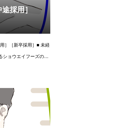
中途採用］
用］［新卒採用］■ 未経
るショウエイフーズの要