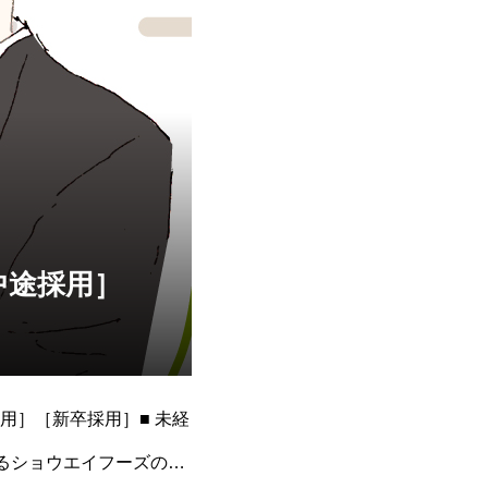
中途採用］
用］［新卒採用］■ 未経
るショウエイフーズの要