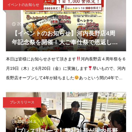
イベントのお知らせ
2025.06.17
【イベントのお知らせ】河内長野店4周
年記念祭を開催！大ご奉仕祭で恩返しさ
せていただきます。
本日は皆様にお知らせさせて頂きます
河内長野店４周年祭を６
月19日（木）と6月20日（金）に実施します
早いもので、河内
長野店オープンして4年が経ちました
あっという間の4年で、
沢山のお客様にお越し頂いて感謝の気持ちでいっぱいです
そん
な皆
プレスリリース
2025.04.4
【プレスリリース】弊社社長が河内長野