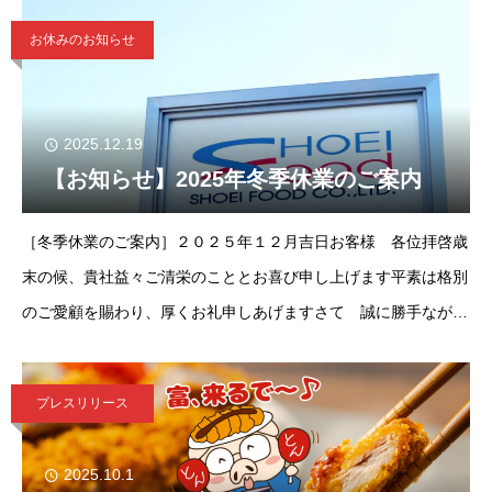
て頂きます。
お休みのお知らせ
2025.12.19
【お知らせ】2025年冬季休業のご案内
［冬季休業のご案内］２０２５年１２月吉日お客様 各位拝啓歳
末の候、貴社益々ご清栄のこととお喜び申し上げます平素は格別
のご愛顧を賜わり、厚くお礼申しあげますさて 誠に勝手ながら
弊社では下記の期間を休業とさせていただきますご迷惑をお掛け
致しますが
プレスリリース
2025.10.1