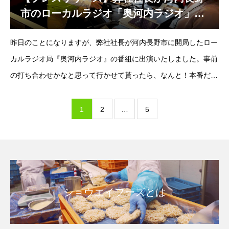
市のローカルラジオ「奥河内ラジオ」に
出演して来ました。
昨日のことになりますが、弊社社長が河内長野市に開局したロー
カルラジオ局『奥河内ラジオ』の番組に出演いたしました。事前
の打ち合わせかなと思って行かせて貰ったら、なんと！本番だっ
たらしく誰にもお知らせ出来ず、事後報告となりました。弊社オ
リジナルブランド「とんかつの
1
2
…
5
ショウエイフーズとは