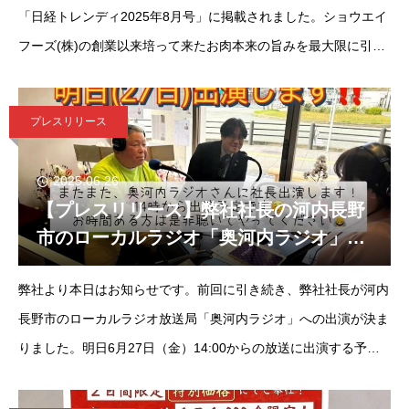
「日経トレンディ2025年8月号」に掲載されました。ショウエイ
フーズ(株)の創業以来培って来たお肉本来の旨みを最大限に引き
出す技とその味でお客様にご愛顧いただいて来ました。令和元年
（2019年
プレスリリース
2025.06.26
【プレスリリース】弊社社長の河内長野
市のローカルラジオ「奥河内ラジオ」出
演が決定！
弊社より本日はお知らせです。前回に引き続き、弊社社長が河内
長野市のローカルラジオ放送局「奥河内ラジオ」への出演が決ま
りました。明日6月27日（金）14:00からの放送に出演する予定
です。前回の出演も社長曰く、楽しかったみたいで、明日も密か
に楽しみにしてるよ