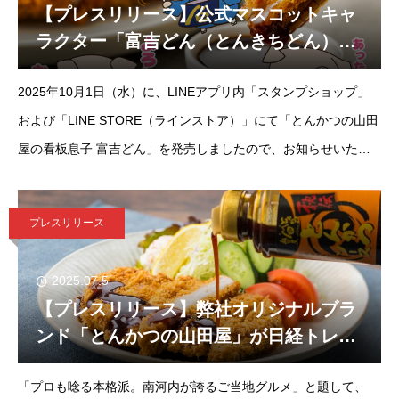
【プレスリリース】公式マスコットキャ
ラクター「富吉どん（とんきちどん）」
のLINEスタンプが登場！「とんかつの山
2025年10月1日（水）に、LINEアプリ内「スタンプショップ」
田屋の看板息子 富吉どん」発売のお知ら
せ。
および「LINE STORE（ラインストア）」にて「とんかつの山田
屋の看板息子 富吉どん」を発売しましたので、お知らせいたし
ます。【紹介内容】大阪・富田林にある、テイクアウト専門『と
んかつの山田
プレスリリース
2025.07.5
【プレスリリース】弊社オリジナルブラ
ンド「とんかつの山田屋」が日経トレン
ディ8月号に掲載されました。
「プロも唸る本格派。南河内が誇るご当地グルメ」と題して、