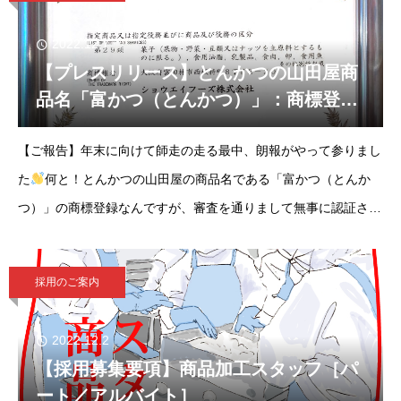
2022.12.7
【プレスリリース】とんかつの山田屋商
品名「富かつ（とんかつ）」：商標登録
認証されました！
【ご報告】年末に向けて師走の走る最中、朗報がやって参りまし
た
何と！とんかつの山田屋の商品名である「富かつ（とんか
つ）」の商標登録なんですが、審査を通りまして無事に認証され
ました！これもひとえに、いつも応援してくださってる、食べに
来ていただいてるお客様あってのお陰
採用のご案内
2022.12.2
【採用募集要項】商品加工スタッフ［パ
ート／アルバイト］